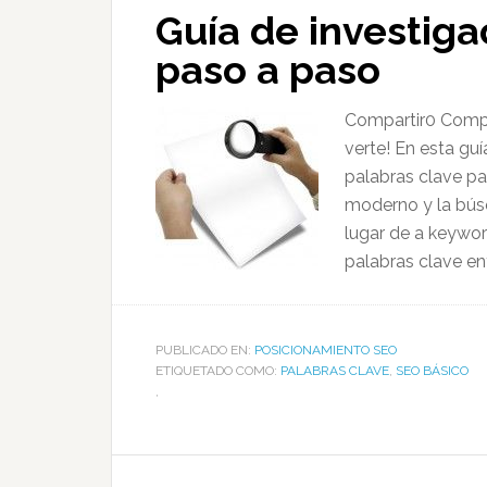
Guía de investiga
paso a paso
Compartir0 Compa
verte! En esta gu
palabras clave​ 
moderno y la bús
lugar de a keywor
palabras clave ent
PUBLICADO EN:
POSICIONAMIENTO SEO
ETIQUETADO COMO:
PALABRAS CLAVE
,
SEO BÁSICO
,