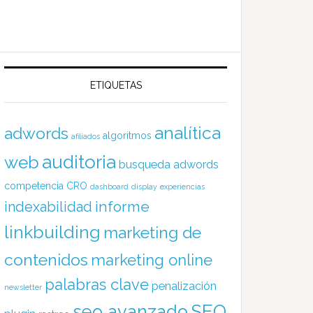
ETIQUETAS
analítica
adwords
algoritmos
afiliados
auditoria
web
busqueda adwords
competencia
CRO
dashboard
display
experiencias
informe
indexabilidad
linkbuilding
marketing de
contenidos
marketing online
palabras clave
penalización
newsletter
SEO
seo avanzado