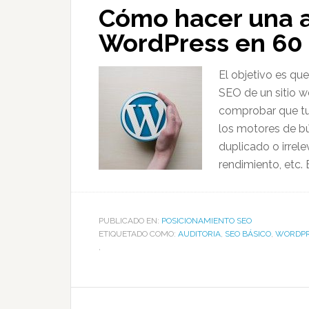
Cómo hacer una a
WordPress en 60
El objetivo es qu
SEO de un sitio w
comprobar que tu
los motores de b
duplicado o irrele
rendimiento, etc. E
PUBLICADO EN:
POSICIONAMIENTO SEO
ETIQUETADO COMO:
AUDITORIA
,
SEO BÁSICO
,
WORDPR
,