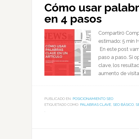
Cómo usar palabra
en 4 pasos
Compartir0 Compa
estimado: 5 min H
En este post vamo
paso a paso. Si o
clave, los result
aumento de visita
PUBLICADO EN:
POSICIONAMIENTO SEO
ETIQUETADO COMO:
PALABRAS CLAVE
,
SEO BÁSICO
,
S
,