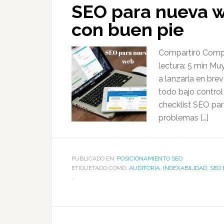
SEO para nueva 
con buen pie
Compartir0 Compa
lectura: 5 min Mu
a lanzarla en bre
todo bajo contro
checklist SEO para
problemas […]
PUBLICADO EN:
POSICIONAMIENTO SEO
ETIQUETADO COMO:
AUDITORIA
,
INDEXABILIDAD
,
SEO 
,