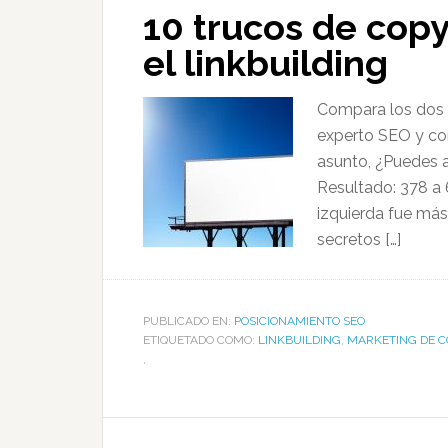
10 trucos de copy
el linkbuilding
Compara los dos a
experto SEO y co
asunto, ¿Puedes a
Resultado: 378 a 6
izquierda fue más 
secretos […]
PUBLICADO EN:
POSICIONAMIENTO SEO
ETIQUETADO COMO:
LINKBUILDING
,
MARKETING DE C
,