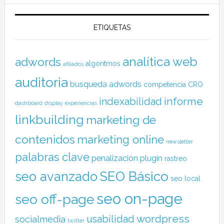
ETIQUETAS
analítica web
adwords
algoritmos
afiliados
auditoria
busqueda adwords
competencia
CRO
informe
indexabilidad
dashboard
display
experiencias
linkbuilding
marketing de
contenidos
marketing online
newsletter
palabras clave
penalización
plugin
rastreo
SEO Básico
seo avanzado
seo local
seo on-page
seo off-page
wordpress
usabilidad
socialmedia
twitter