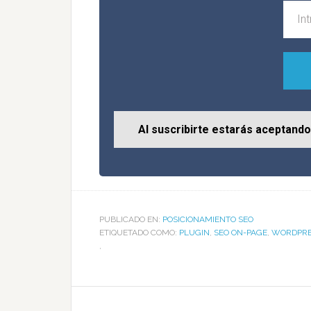
Al suscribirte estarás aceptando 
PUBLICADO EN:
POSICIONAMIENTO SEO
ETIQUETADO COMO:
PLUGIN
,
SEO ON-PAGE
,
WORDPRE
,