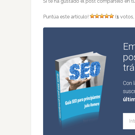
Si te ha gustado el post compártelo en t
Puntúa este artículo!
(
1
votos,
Em
po
trá
Con l
suscr
últi