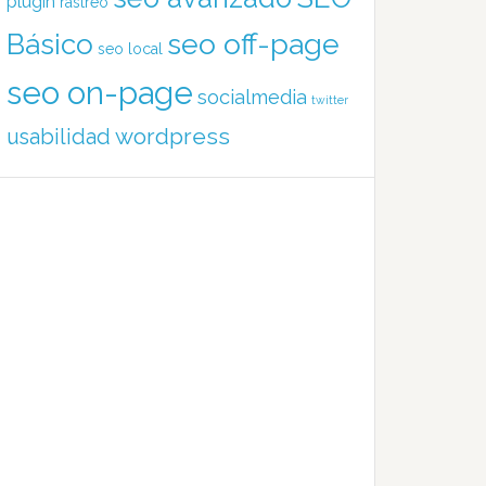
plugin
rastreo
Básico
seo off-page
seo local
seo on-page
socialmedia
twitter
wordpress
usabilidad