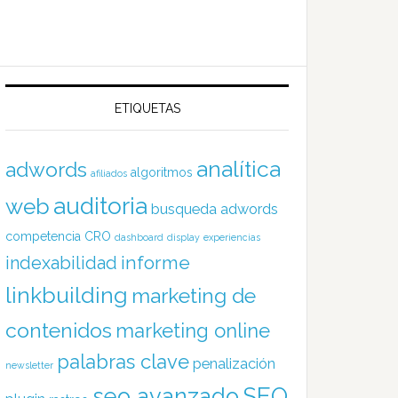
ETIQUETAS
analítica
adwords
algoritmos
afiliados
auditoria
web
busqueda adwords
competencia
CRO
dashboard
display
experiencias
informe
indexabilidad
linkbuilding
marketing de
contenidos
marketing online
palabras clave
penalización
newsletter
SEO
seo avanzado