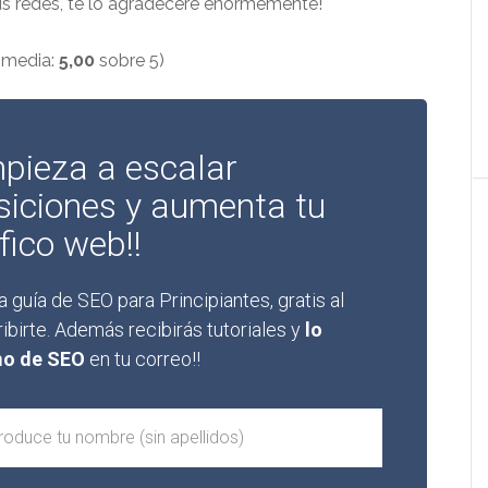
us redes, te lo agradeceré enormemente!
 media:
5,00
sobre 5)
pieza a escalar
siciones y aumenta tu
fico web!!
a guía de SEO para Principiantes, gratis al
ibirte. Además recibirás tutoriales y
lo
mo de SEO
en tu correo!!