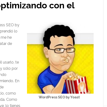
ptimizando con el
ress SEO by
rprendió lo
y me he
atar de
 usarlo, te
y sólo por
ando
omiendo. En
de
itio, como
WordPress SEO by Yoast
rada. Como
ye, lo tienes